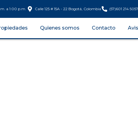
.m. a 1:00 p.m.
Calle 125 # 15A - 22 Bogotá, Colombia
(57)601 214 505
ropiedades
Quienes somos
Contacto
Avi