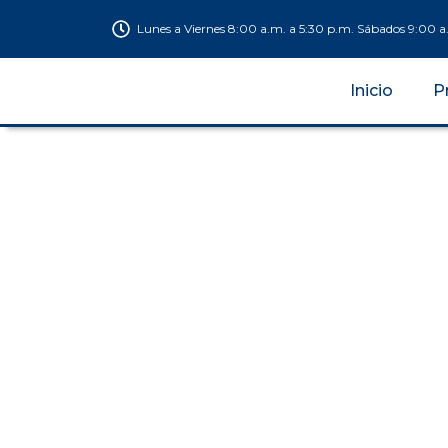
Lunes a Viernes 8:00 a.m. a 5:30 p.m. Sábados 9:00 a
Inicio
P