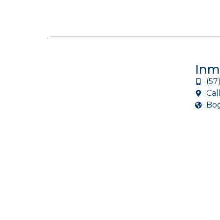
Inm
(57
Cal
Bog