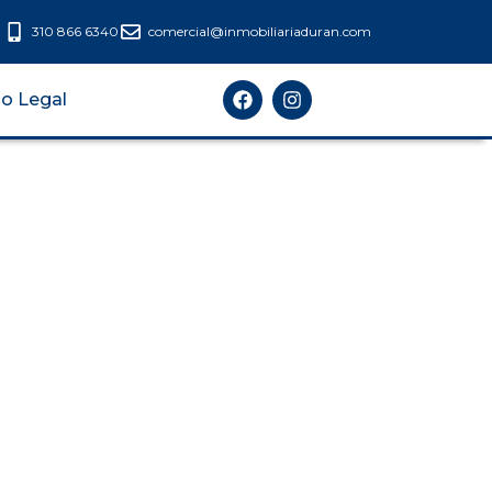
7
310 866 6340
comercial@inmobiliariaduran.com
so Legal