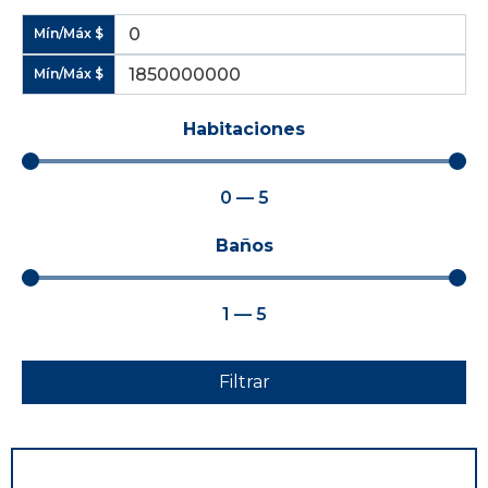
Mín/Máx $
Mín/Máx $
Habitaciones
0
—
5
Baños
1
—
5
Filtrar