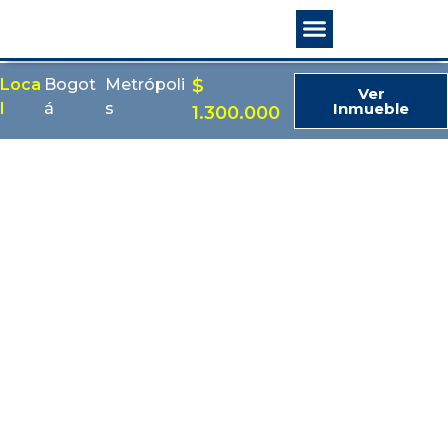
Quienes somos
Loca
Bogot
Metrópoli
$
Ver
l
á
s
Inmueble
1.300.000