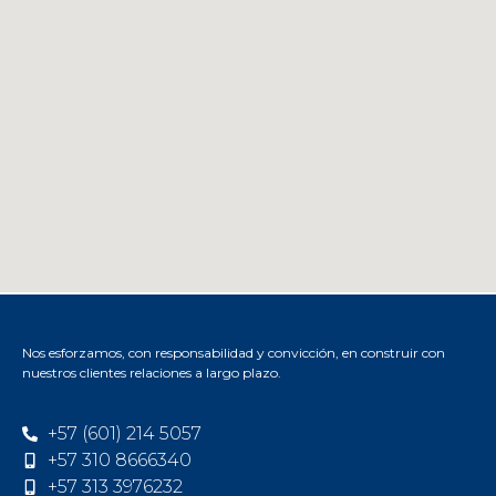
Nos esforzamos, con responsabilidad y convicción, en construir con
nuestros clientes relaciones a largo plazo.
+57 (601) 214 5057
+57 310 8666340
+57 313 3976232